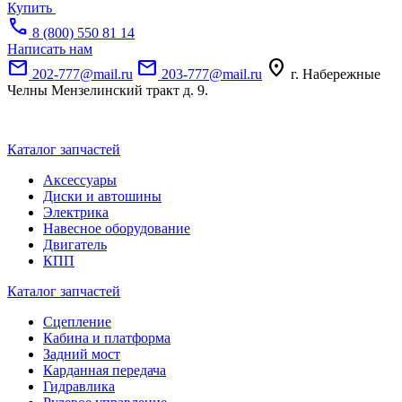
Купить
call
8 (800) 550 81 14
Написать нам
mail
mail
location_on
202-777@mail.ru
203-777@mail.ru
г. Набережные
Челны Мензелинский тракт д. 9.
Каталог запчастей
Аксессуары
Диски и автошины
Электрика
Навесное оборудование
Двигатель
КПП
Каталог запчастей
Сцепление
Кабина и платформа
Задний мост
Карданная передача
Гидравлика