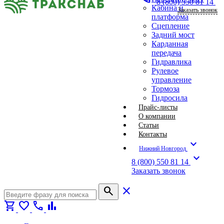
8 (800) 550 81 14
Кабина и
Заказать звонок
платформа
Сцепление
Задний мост
Карданная
передача
Гидравлика
Рулевое
управление
Тормоза
Гидросила
Прайс-листы
О компании
Статьи
Контакты
expand_more
Нижний Новгород
expand_more
8 (800) 550 81 14
Заказать звонок
search
close
shopping_cart
favorite
call
bar_chart