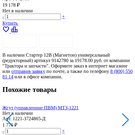
19 178 ₽
Нет в наличии
-
+
Купить
favorite
leaderboard
ОПИСАНИЕ
ДОСТАВКА
В наличии Стартер 12В (Магнетон) универсальный
(редукторный) артикул 9142780 за 19178.00 руб. от компании
"Трактора и запчасти". Оформите заказ в интернет магазине
или
отправив заявку
по почте, а также по телефону
8 (800) 550
81 14
или в офисе компании.
Похожие товары
Жгут (управленние ПВМ) МТЗ-1221
У
Нет в наличии
Арт.
1221-3724865-Д
А
1 776 ₽
1
-
+
-